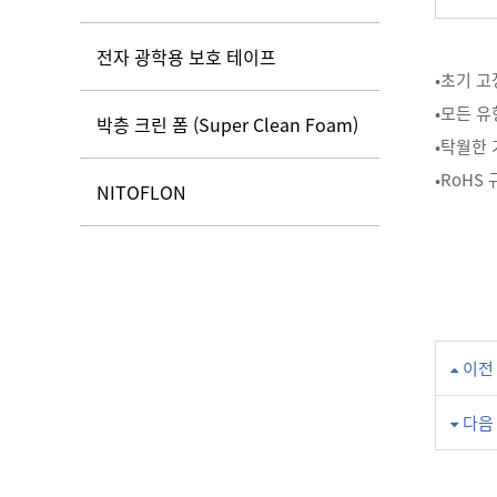
전자 광학용 보호 테이프
•초기 
•모든 
박층 크린 폼 (Super Clean Foam)
•탁월한
•RoH
NITOFLON
이전
다음