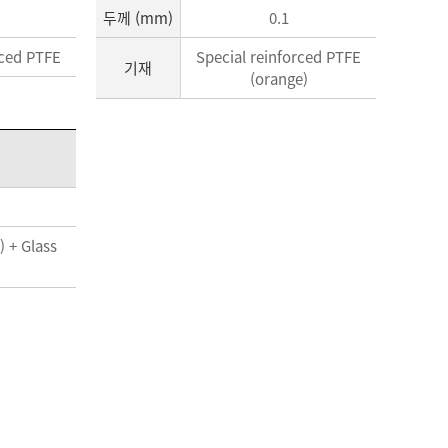
두께 (mm)
0.1
rced PTFE
Special reinforced PTFE
기재
(orange)
 + Glass