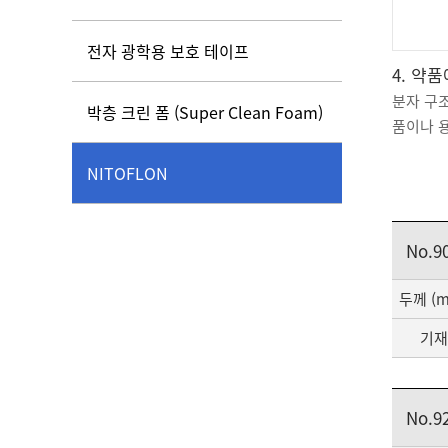
전자 광학용 보호 테이프
4. 약
분자 구
박층 크린 폼 (Super Clean Foam)
품이나 
NITOFLON
No.9
두께 (
기재
No.9